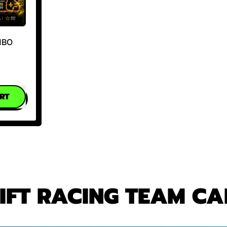
MBO
RT
ne
bo
le
IFT RACING TEAM CA