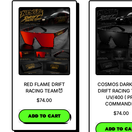
RED FLAME DRIFT
COSMOS DAR
RACING TEAM😈
DRIFT RACING
UV/400 ( P
$74.00
COMMANDE
REGULAR PRICE
$74.00
ADD TO CART
REGULAR PRICE
,
ADD TO CA