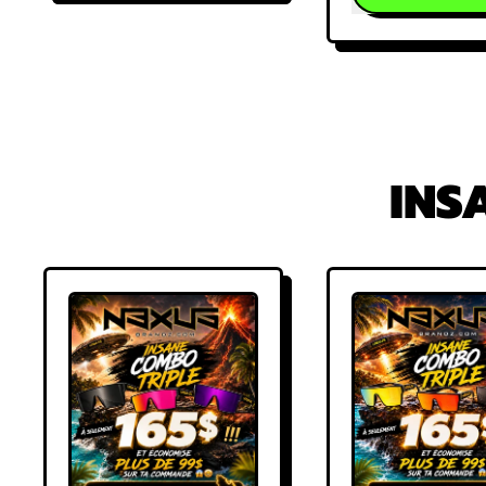
RED
FLAME
,
drift
COS
RACING
DAR
team
DRIF
😈
RAC
TEA
UV/
INS
(
pré
com
)