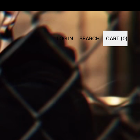
SEARCH
LOG IN
SEARCH
CART (
0
)
ITEMS
OUR
SITE