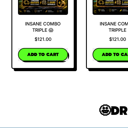
INSANE COMBO
INSANE CO
TRIPLE 😱
TRIPPLE
$121.00
$121.00
REGULAR PRICE
REGULAR PRICE
ADD TO CART
ADD TO CA
,
,
INSANE
Insa
COMBO
Com
TRIPLE
Tripp
😱
🤩DR