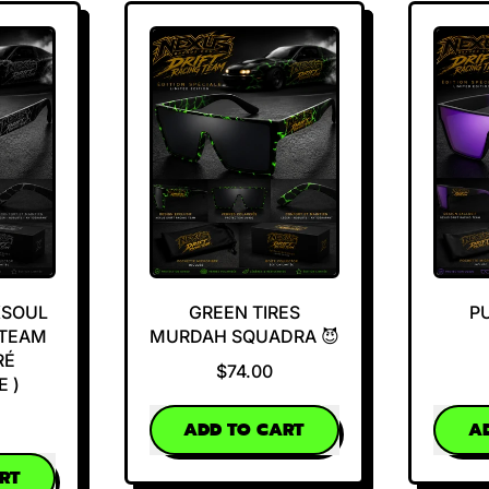
KSOUL
GREEN TIRES
P
 TEAM
MURDAH SQUADRA 😈
RÉ
$74.00
 )
REGULAR PRICE
REGUL
ADD TO CART
A
,
RT