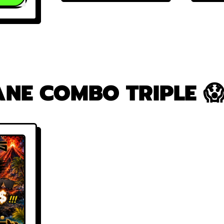
GREEN
Tires
MOS
Murdah
KSOUL
Squadra
T
😈
ING
M
400
ANE COMBO TRIPLE 😱
mande