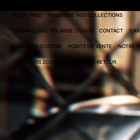
HOME PAGE
MAGASINE NOS COLLECTIONS
TECHNOLOGIE POLARISÉ UV/400
CONTACT
GAR
LUNETTES CUSTOM
POINTS DE VENTE
NOTRE H
CONCOURS 2025
POLITIQUE DE RETOUR